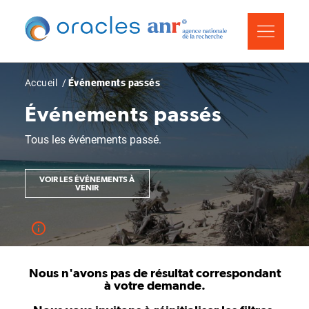
Aller
Panneau de gestion des cookies
au
contenu
principal
Fil
Accueil
Événements passés
d'Ariane
Événements passés
Tous les événements passé.
VOIR LES ÉVÉNEMENTS À
VENIR
Nous n'avons pas de résultat correspondant
à votre demande.