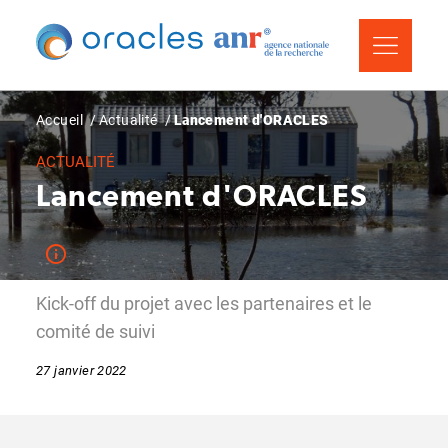
Aller
Panneau de gestion des cookies
au
contenu
principal
Fil
Accueil
Actualité
Lancement d'ORACLES
d'Ariane
ACTUALITÉ
Lancement d'ORACLES
Kick-off du projet avec les partenaires et le
comité de suivi
27 janvier 2022